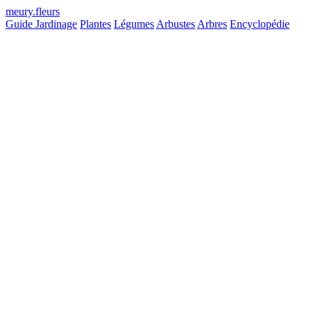
meury
.
fleurs
Guide Jardinage
Plantes
Légumes
Arbustes
Arbres
Encyclopédie
S18 – S22
Plantation
70 – 90j
Maturité