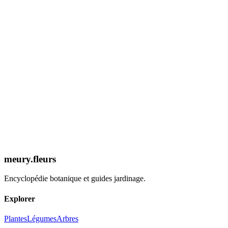
Expertise 2026
Découvrir la Fiche
meury.fleurs
Encyclopédie botanique et guides jardinage.
Explorer
Plantes
Légumes
Arbres