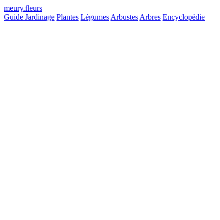
meury
.
fleurs
Guide Jardinage
Plantes
Légumes
Arbustes
Arbres
Encyclopédie
S18 – S22
Plantation
60 – 90j
Maturité