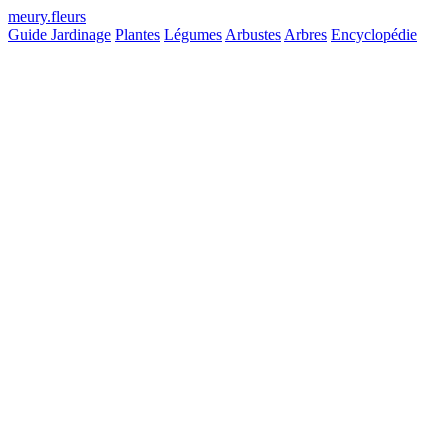
meury
.
fleurs
Guide Jardinage
Plantes
Légumes
Arbustes
Arbres
Encyclopédie
S38 – S48
Plantation
250 – 280j
Maturité