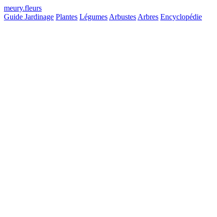
meury
.
fleurs
Guide Jardinage
Plantes
Légumes
Arbustes
Arbres
Encyclopédie
Hauteur max
Non définie
Longévité
Longue