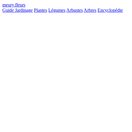
meury
.
fleurs
Guide Jardinage
Plantes
Légumes
Arbustes
Arbres
Encyclopédie
Hauteur max
Non définie
Longévité
Longue