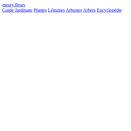
meury
.
fleurs
Guide Jardinage
Plantes
Légumes
Arbustes
Arbres
Encyclopédie
Hauteur max
Non définie
Longévité
Longue