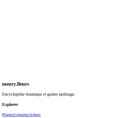
Expertise 2026
Découvrir la Fiche
meury.fleurs
Encyclopédie botanique et guides jardinage.
Explorer
Plantes
Légumes
Arbres