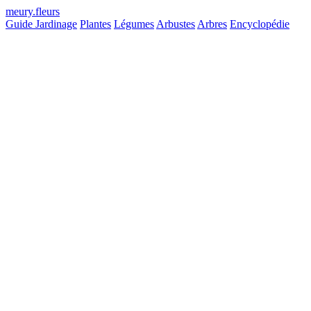
meury
.
fleurs
Guide Jardinage
Plantes
Légumes
Arbustes
Arbres
Encyclopédie
Hauteur max
Non définie
Longévité
Longue