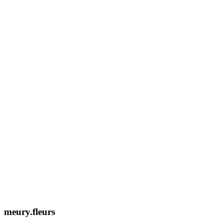
Expertise 2026
Découvrir la Fiche
meury.fleurs